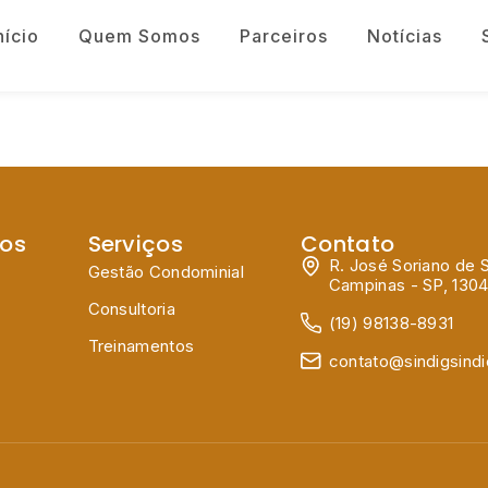
nício
Quem Somos
Parceiros
Notícias
dos
Serviços
Contato
R. José Soriano de S
Gestão Condominial
Campinas - SP, 130
Consultoria
(19) 98138-8931
Treinamentos
contato@sindigsind