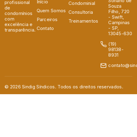
Soriano de
Início
profissional
Condominial
Souza
de
Quem Somos
Filho, 720
Consultoria
condomínios
- Swift,
com
Parceiros
Treinamentos
Campinas
excelência e
- SP,
Contato
transparência.
13045-630
(19)
98138-
8931
contato@sind
© 2026 Sindig Síndicos. Todos os direitos reservados.