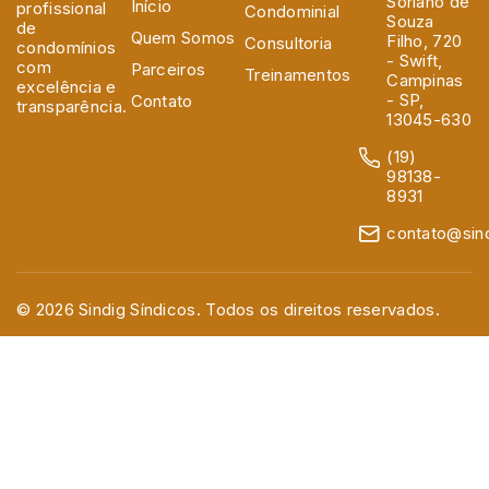
Soriano de
Início
profissional
Condominial
Souza
de
Quem Somos
Filho, 720
Consultoria
condomínios
- Swift,
com
Parceiros
Treinamentos
Campinas
excelência e
- SP,
Contato
transparência.
13045-630
(19)
98138-
8931
contato@sind
© 2026 Sindig Síndicos. Todos os direitos reservados.